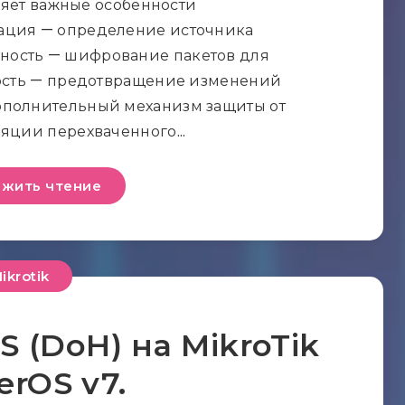
яет важные особенности
ация — определение источника
ость — шифрование пакетов для
ность — предотвращение изменений
ополнительный механизм защиты от
ляции перехваченного…
жить чтение
ikrotik
 (DoH) на MikroTik
erOS v7.