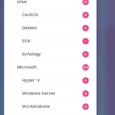
Linux
32
CentOS
14
Debian
8
ESXi
1
Synology
5
Microsoft
154
Hyper-V
8
Windows Server
14
Workstations
12