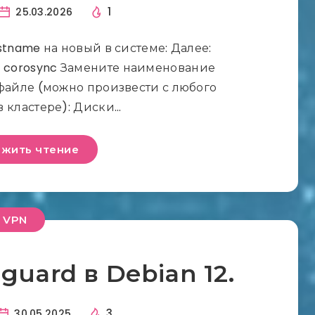
1
25.03.2026
tname на новый в системе: Далее:
а corosync Замените наименование
файле (можно произвести с любого
в кластере): Диски…
жить чтение
VPN
guard в Debian 12.
3
30.05.2025