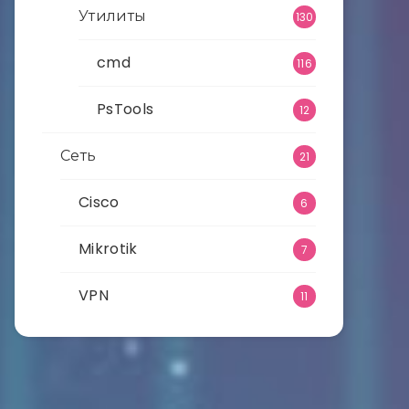
Утилиты
130
cmd
116
PsTools
12
Сеть
21
Cisco
6
Mikrotik
7
VPN
11