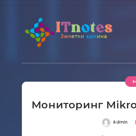
M
Мониторинг MikroT
Admin