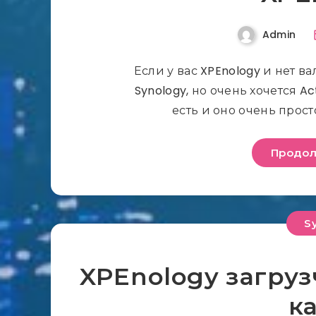
Admin
Если у вас XPEnology и нет 
Synology, но очень хочется Ac
есть и оно очень просто
Продол
S
XPEnology загруз
к