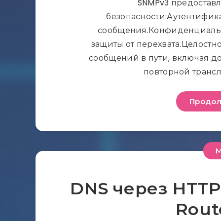
SNMPv3 предоставл
безопасности:Аутентифик
сообщения.Конфиденциальн
защиты от перехвата.Целост
сообщений в пути, включая д
повторной транс
Продол
M
DNS через HTTPS
Rout