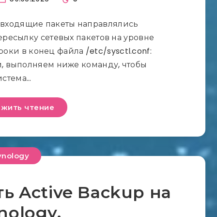
 входящие пакеты направлялись
ресылку сетевых пакетов на уровне
оки в конец файла /etc/sysctl.conf:
 выполняем ниже команду, чтобы
истема…
жить чтение
ynology
ь Active Backup на
nology.