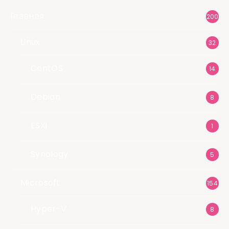
Главная
200
Linux
32
CentOS
14
Debian
8
ESXi
1
Synology
5
Microsoft
154
Hyper-V
8