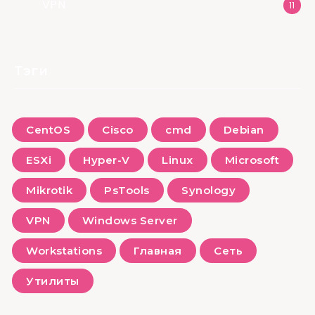
VPN
11
Тэги
CentOS
Cisco
cmd
Debian
ESXi
Hyper-V
Linux
Microsoft
Mikrotik
PsTools
Synology
VPN
Windows Server
Workstations
Главная
Сеть
Утилиты