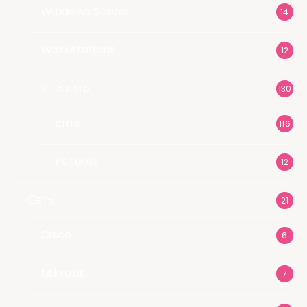
Windows Server
14
Workstations
12
Утилиты
130
cmd
116
PsTools
12
Сеть
21
Cisco
6
Mikrotik
7